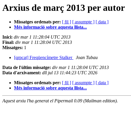
Arxius de març 2013 per autor
Missatges ordenats per:
[ fil ]
[ assumpte ]
[ data ]
Més informació sobre aquesta llista...
Inici:
div mar 1 11:28:04 UTC 2013
Final:
div mar 1 11:28:04 UTC 2013
Missatges:
1
[qrpcat] Freqüencímetre Stalker
Joan Tubau
Data de l'últim missatge:
div mar 1 11:28:04 UTC 2013
Data d'arxivament:
dll jul 13 11:44:23 UTC 2026
Missatges ordenats per:
[ fil ]
[ assumpte ]
[ data ]
Més informació sobre aquesta llista...
Aquest arxiu l'ha generat el Pipermail 0.09 (Mailman edition).