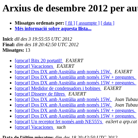
Arxius de desembre 2012 per au
Missatges ordenats per:
[ fil ]
[ assumpte ]
[ data ]
Més informació sobre aquesta llista...
Inici:
dll des 3 19:55:55 UTC 2012
Final:
dim des 18 20:42:50 UTC 2012
Missatges:
13
[qrpcat] Bitx 20 portatil!
EA3ERT
[qrpcat] Vacaciones
EA3ERT
[qrpcat] Dos DX amb Austràlia amb només 15W.
EA3ERT
[qrpcat] Dos DX amb Austràlia amb només 15W + preguntes.
[qrpcat] Dos DX amb Austràlia amb només 15W + preguntes.
[qrpcat] Medidor de condensadors i bobines
EA3ERT
[qrpcat] Disseny de filtres
EA3ERT
[qrpcat] Dos DX amb Austràlia amb només 15W.
Joan Tubau
[qrpcat] Dos DX amb Austràlia amb només 15W.
Joan Tubau
[qrpcat] Dos DX amb Austràlia amb només 15W + preguntes.
[qrpcat] Dos DX amb Austràlia amb només 15W + preguntes.
[qrpcat] Un receptor fet només amb NE555's
ea3ert a qrp.cat
[qrpcat] Vacaciones
such
Data de l'últim missatge:
dim des 18 20:42:50 UTC 2012