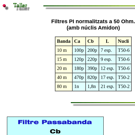
Filtres PI normalitzats a 50 Ohm.
(amb núclis Amidon)
Banda
Ca
Cb
L
Nucli
10 m
100p
200p
7 esp.
T50-6
15 m
120p
220p
9 esp.
T50-6
20 m
180p
390p
12 esp.
T50-6
40 m
470p
820p
17 esp.
T50-2
80 m
1n
1,8n
21 esp.
T50-2